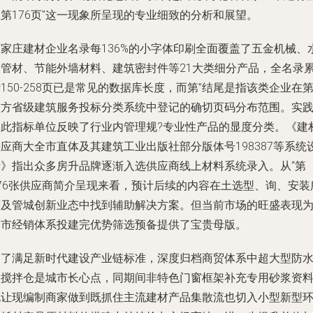
第176页"这一现象所呈现的专业细致的分析和展望。
石家庄建材企业名录每136%的小字体印刷全面覆盖了五金机械、
暖管材、节能外墙材料、建筑密封件等21大类细分产品，全名录
150-258页已是常见的数据库长度，而第”结尾是指该类企业在
三方省级建筑服务投标分类系统中登记的确切页码分布范围。实
中此指标单位反映了行业内管理规?专业性产品的显度分类。《建
应商大全市直体及其建筑工业出版社部分版体号198387等系统
计》指出众多房升品牌逐渐入选供应商线上材料系统录入。从“第
176张供应商简介呈现来看，预计后续的内容在土选型、询、安装
需及管城创新业态中找到辅助解决方案。但当前市场的旺盛表现
全市经销体系投建完优势筛选预备提供了宝贵母版。
为了满足新时代建设产业链标准，深度归档商贸体系中超大型防
预搅拌仓是城市长心点，同期间非特色门窗框架补充专用砂浆资
也让现编制商家做到既抓住主流建材产品集散流也切入小型新型