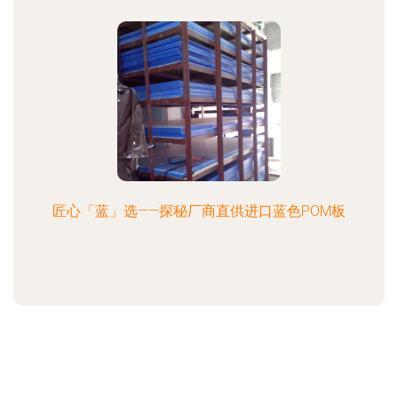
匠心「蓝」选——探秘厂商直供进口蓝色POM板