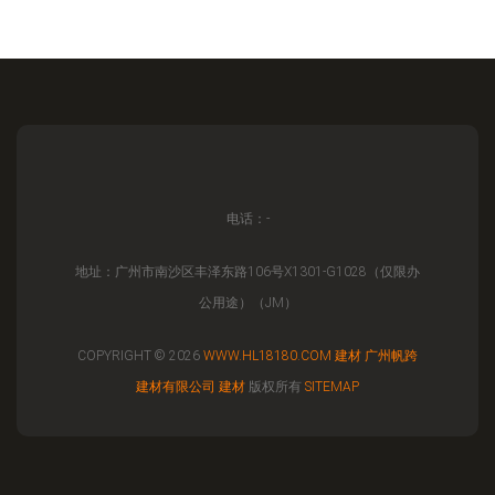
电话：-
地址：广州市南沙区丰泽东路106号X1301-G1028（仅限办
公用途）（JM）
COPYRIGHT © 2026
WWW.HL18180.COM
建材
广州帆跨
建材有限公司
建材
版权所有
SITEMAP