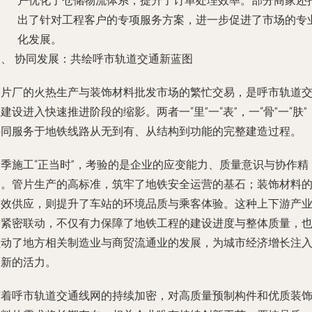
户优化了仓储物流体系，提升了订单处理效率。部分商家还
出了针对工程客户的专项服务方案，进一步促进了市场的专
化发展。
三、 协同发展：共绘呼市轨道交通新蓝图
管片厂的火热生产与装饰材料批发市场的繁忙交易，是呼市轨道
建设进入快速推进阶段的缩影。两者一“里”一“表”，一“骨”一“肤”
共同服务于地铁线路从无到有、从结构到功能的完整建造过程。
夏季施工“正当时”，考验的是企业的应变能力、质量意识与协作精
神。管片生产的高标准，筑牢了地铁安全运营的基石；装饰材料
高效供应，则提升了车站的环境品质与乘客体验。这种上下游产
的紧密联动，不仅有力保障了地铁工程的建设进度与整体质量，
拉动了地方相关制造业与商贸流通业的发展，为城市经济增长注
了新的活力。
随着呼市轨道交通线网的持续加密，对高质量预制构件和优质装