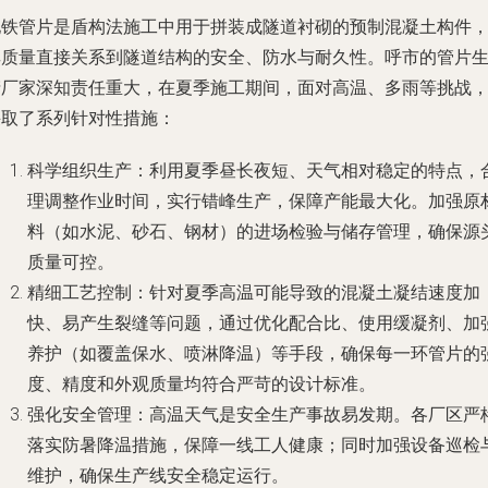
地铁管片是盾构法施工中用于拼装成隧道衬砌的预制混凝土构件
其质量直接关系到隧道结构的安全、防水与耐久性。呼市的管片
产厂家深知责任重大，在夏季施工期间，面对高温、多雨等挑战
采取了系列针对性措施：
科学组织生产
：利用夏季昼长夜短、天气相对稳定的特点，
理调整作业时间，实行错峰生产，保障产能最大化。加强原
料（如水泥、砂石、钢材）的进场检验与储存管理，确保源
质量可控。
精细工艺控制
：针对夏季高温可能导致的混凝土凝结速度加
快、易产生裂缝等问题，通过优化配合比、使用缓凝剂、加
养护（如覆盖保水、喷淋降温）等手段，确保每一环管片的
度、精度和外观质量均符合严苛的设计标准。
强化安全管理
：高温天气是安全生产事故易发期。各厂区严
落实防暑降温措施，保障一线工人健康；同时加强设备巡检
维护，确保生产线安全稳定运行。