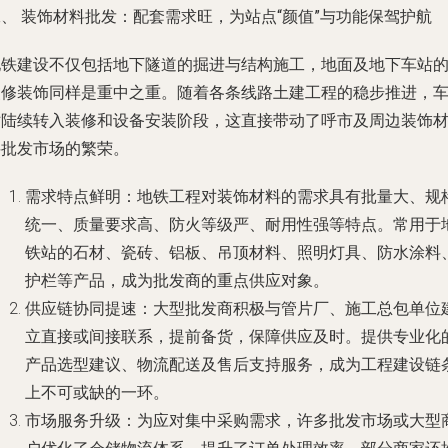
、 装饰材料批发：配套需求旺，为站点“颜值”与功能保驾护航
地铁建设不仅包括地下隧道的掘进与结构施工，地面及地下车站
装修装饰同样是重中之重。随着各条线路土建工程的稳步推进，
站陆续转入装修和设备安装阶段，这直接带动了呼市及周边装饰
料批发市场的繁荣。
需求特点鲜明
：地铁工程对装饰材料的需求具有批量大、规
统一、质量要求高、防火等级严、耐用性强等特点。常用于
铁站的石材、瓷砖、铝板、吊顶材料、照明灯具、防水涂料
护栏等产品，成为批发商的重点供应对象。
供应链协同提速
：大型批发商积极与管片厂、施工总包单位
立直接或间接联系，提前备货，保障供应及时。提供专业化
产品选型建议、物流配送及售后支持服务，成为工程建设链
上不可或缺的一环。
市场服务升级
：为应对集中采购需求，许多批发市场或大型