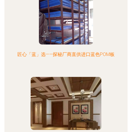
匠心「蓝」选——探秘厂商直供进口蓝色POM板